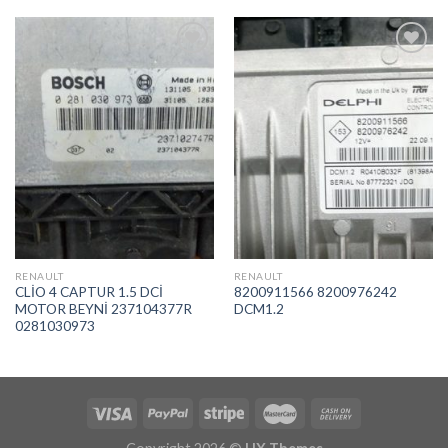
İstek
İstek
Listeme
Listeme
Ekle
Ekle
RENAULT
RENAULT
CLİO 4 CAPTUR 1.5 DCİ
8200911566 8200976242
MOTOR BEYNİ 237104377R
DCM1.2
0281030973