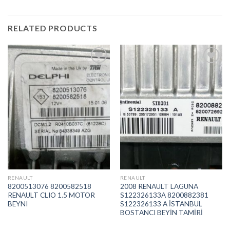
RELATED PRODUCTS
İstek
İstek
Listeme
Listeme
Ekle
Ekle
RENAULT
RENAULT
8200513076 8200582518
2008 RENAULT LAGUNA
RENAULT CLIO 1.5 MOTOR
S122326133A 8200882381
BEYNI
S122326133 A İSTANBUL
BOSTANCI BEYİN TAMİRİ