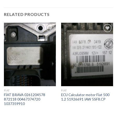
RELATED PRODUCTS
İstek
İstek
Listeme
Listeme
Ekle
Ekle
FIAT
FIAT
FİAT BRAVA 0261204578
ECU Calculator motor Fiat 500
872118 00467374720
1.2 51926691 IAW 5SF8.CP
1037359910