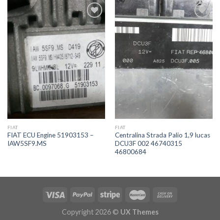
İstek
İstek
Listeme
Listeme
Ekle
Ekle
FIAT
FIAT
FIAT ECU Engine 51903153 –
Centralina Strada Palio 1,9 lucas
IAW5SF9.MS
DCU3F 002 46740315
46800684
Copyright 2026 ©
UX Themes