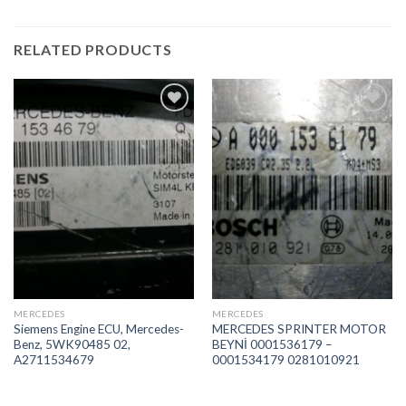
RELATED PRODUCTS
İstek
İstek
Listeme
Listeme
Ekle
Ekle
MERCEDES
MERCEDES
Siemens Engine ECU, Mercedes-
MERCEDES SPRINTER MOTOR
Benz, 5WK90485 02,
BEYNİ 0001536179 –
A2711534679
0001534179 0281010921