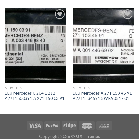
İstek
İstek
Listeme
Listeme
Ekle
Ekle
MERCEDES
MERCEDES
ECU Mercedes C 204 E 212
ECU Mercedes A 271 153 45 91
A2711500391 A 271 150 03 91
A2711534591 5WK90547 01
Copyright 2026 ©
UX Themes