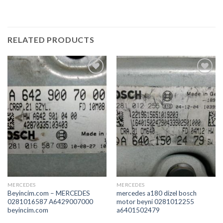
RELATED PRODUCTS
İstek
İstek
Listeme
Listeme
Ekle
Ekle
MERCEDES
MERCEDES
Beyincim.com – MERCEDES
mercedes a180 dizel bosch
0281016587 A6429007000
motor beyni 0281012255
beyincim.com
a6401502479