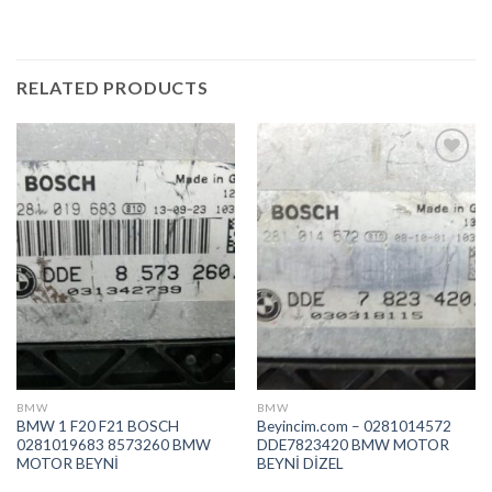
RELATED PRODUCTS
İstek
İstek
Listeme
Listeme
Ekle
Ekle
BMW
BMW
BMW 1 F20 F21 BOSCH
Beyincim.com – 0281014572
0281019683 8573260 BMW
DDE7823420 BMW MOTOR
MOTOR BEYNİ
BEYNİ DİZEL