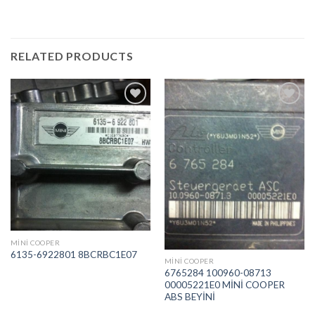
RELATED PRODUCTS
İstek
İstek
Listeme
Listeme
Ekle
Ekle
MINI COOPER
6135-6922801 8BCRBC1E07
MINI COOPER
6765284 100960-08713
00005221E0 MİNİ COOPER
ABS BEYİNİ