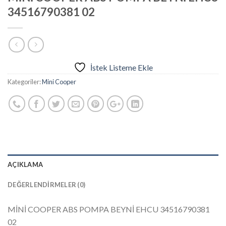
34516790381 02
İstek Listeme Ekle
Kategoriler:
Mini Cooper
AÇIKLAMA
DEĞERLENDIRMELER (0)
MİNİ COOPER ABS POMPA BEYNİ EHCU 34516790381
02