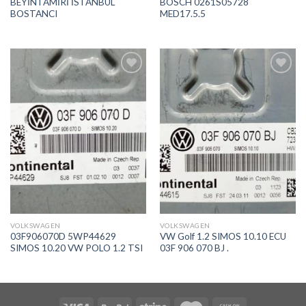
BEYİNTAMİRİ İSTANBUL
BOSCH 0261S05728
BOSTANCI
MED17.5.5
İstek
İstek
Listeme
Listeme
Ekle
Ekle
VOLKSWAGEN
VOLKSWAGEN
03F906070D 5WP44629
VW Golf 1.2 SIMOS 10.10 ECU
SIMOS 10.20 VW POLO 1.2 TSI
03F 906 070 BJ .