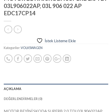
03L906022AP, 03L 906 022 AP
EDC17CP14
İstek Listeme Ekle
Kategoriler:
VOLKSWAGEN
AÇIKLAMA
DEĞERLENDIRMELER (0)
MOTOR BEYİNİ SKODA SUPERB 2.0 TDI 03L906022AP,