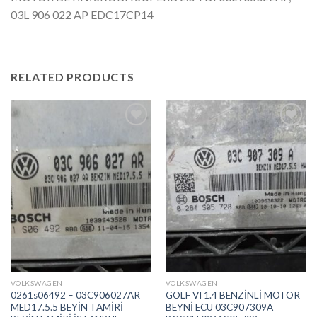
03L 906 022 AP EDC17CP14
RELATED PRODUCTS
İstek
İstek
Listeme
Listeme
Ekle
Ekle
VOLKSWAGEN
VOLKSWAGEN
0261s06492 – 03C906027AR
GOLF VI 1.4 BENZİNLİ MOTOR
MED17.5.5 BEYİN TAMİRİ
BEYNİ ECU 03C907309A