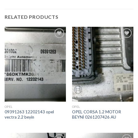
RELATED PRODUCTS
İstek
İstek
Listeme
Listeme
Ekle
Ekle
OPEL
OPEL
09391263 12202143 opel
OPEL CORSA 1.2 MOTOR
vectra 2.2 beyin
BEYNİ 0261207426 AU