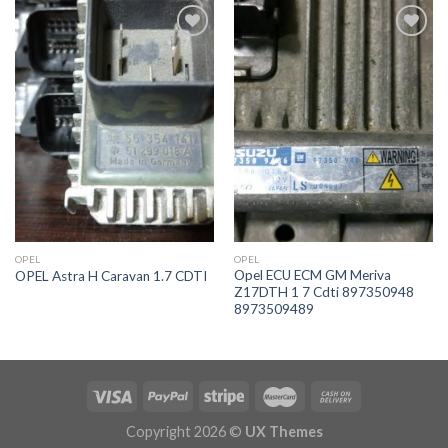
İstek
İstek
Listeme
Listeme
Ekle
Ekle
OPEL
OPEL
Opel ECU ECM GM Meriva
OPEL Astra H Caravan 1.7 CDTI
Z17DTH 1 7 Cdti 897350948
8973509489
Copyright 2026 ©
UX Themes