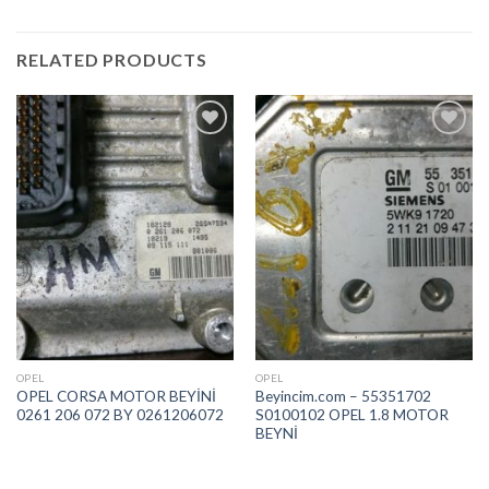
RELATED PRODUCTS
İstek
İstek
Listeme
Listeme
Ekle
Ekle
OPEL
OPEL
OPEL CORSA MOTOR BEYİNİ
Beyincim.com – 55351702
0261 206 072 BY 0261206072
S0100102 OPEL 1.8 MOTOR
BEYNİ