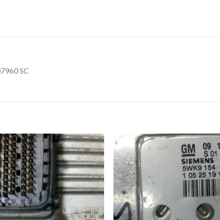
07960 SC
İstek
İst
Listeme
List
Ekle
Ekl