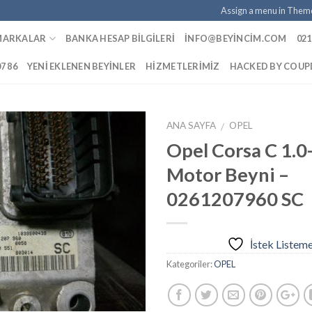
Assign a menu in Them
MARKALAR
BANKA HESAP BILGILERI
INFO@BEYINCIM.COM
021
07 86
YENI EKLENEN BEYINLER
HIZMETLERIMIZ
HACKED BY COU
ANA SAYFA
OPEL
/
Opel Corsa C 1.0
Motor Beyni –
İstek
0261207960 SC
Listeme
Ekle
İstek Listem
Kategoriler:
OPEL