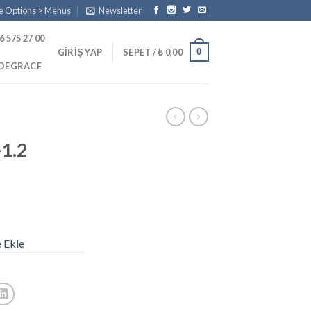
e Options > Menus
Newsletter
6 575 27 00
0
GIRIŞ YAP
SEPET /
₺
0,00
PDEGRACE
-1.2
e Ekle