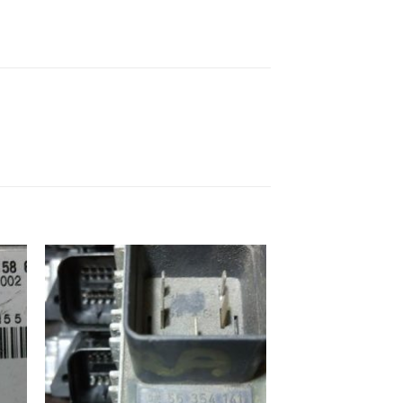
ek
İstek
eme
Listeme
e
Ekle