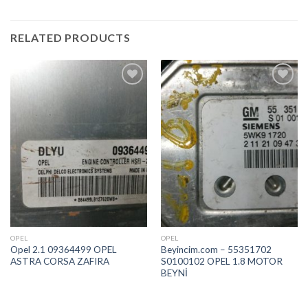
RELATED PRODUCTS
İstek
İstek
Listeme
Listeme
Ekle
Ekle
OPEL
OPEL
Opel 2.1 09364499 OPEL
Beyincim.com – 55351702
ASTRA CORSA ZAFIRA
S0100102 OPEL 1.8 MOTOR
BEYNİ