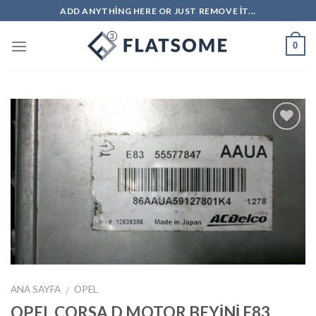
Skip
ADD ANYTHING HERE OR JUST REMOVE IT...
to
content
0
İstek
Listeme
Ekle
ANA SAYFA
OPEL
/
OPEL CORSA D MOTOR BEYİNİ E83