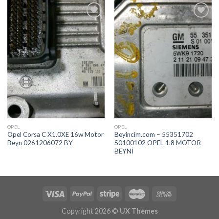
İstek
İstek
Listeme
Listeme
Ekle
Ekle
OPEL
OPEL
Opel Corsa C X1.0XE 16w Motor
Beyincim.com – 55351702
Beyn 0261206072 BY
S0100102 OPEL 1.8 MOTOR
BEYNİ
Copyright 2026 ©
UX Themes