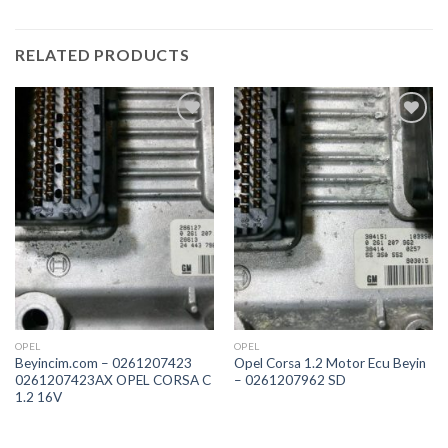
RELATED PRODUCTS
İstek
İstek
Listeme
Listeme
Ekle
Ekle
OPEL
OPEL
Beyincim.com – 0261207423
Opel Corsa 1.2 Motor Ecu Beyin
0261207423AX OPEL CORSA C
– 0261207962 SD
1.2 16V