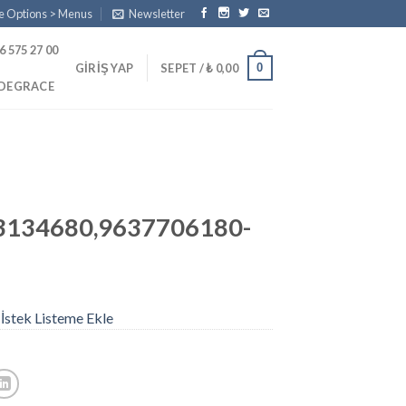
e Options > Menus
Newsletter
6 575 27 00
0
GIRIŞ YAP
SEPET /
₺
0,00
PDEGRACE
3134680,9637706180-
İstek Listeme Ekle