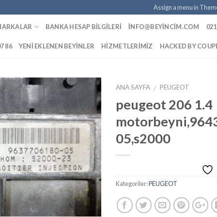
Assign a menu in Them
MARKALAR
BANKA HESAP BILGILERI
INFO@BEYINCIM.COM
021
07 86
YENI EKLENEN BEYINLER
HIZMETLERIMIZ
HACKED BY COU
ANA SAYFA
PEUGEOT
/
peugeot 206 1.4
motorbeyni,964
İstek
05,s2000
Listeme
Ekle
Kategoriler:
PEUGEOT