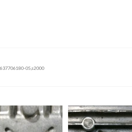
9637706180-05,s2000