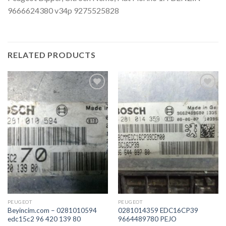
9666624380 v34p 9275525828
RELATED PRODUCTS
İstek
İstek
Listeme
Listeme
Ekle
Ekle
PEUGEOT
PEUGEOT
Beyincim.com – 0281010594
0281014359 EDC16CP39
edc15c2 96 420 139 80
9664489780 PEJO