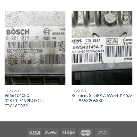
İstek
İstek
Listeme
Listeme
Ekle
Ekle
PEUGEOT
PEUGEOT
9666104080
-Siemens SID801A 5WS40145A-
0281015199BOSCH,
T – 9653205380
EDC16CP39