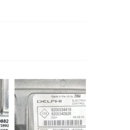
ek
İstek
eme
Listeme
e
Ekle