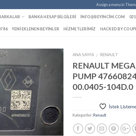
Assign a menu in Them
MARKALAR
BANKA HESAP BILGILERI
INFO@BEYINCIM.COM
021
07 86
YENI EKLENEN BEYINLER
HIZMETLERIMIZ
HACKED BY COU
ANA SAYFA
RENAULT
/
RENAULT MEGA
PUMP 47660824
İstek
00.0405-104D.0
Listeme
Ekle
İstek Listem
Kategoriler:
Renault