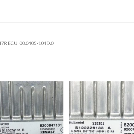
R ECU: 00.0405-104D.0
İstek
İst
Listeme
List
Ekle
Ekl