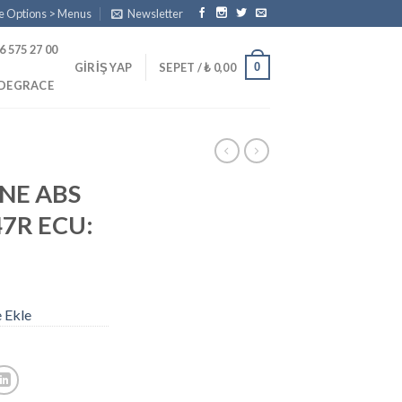
e Options > Menus
Newsletter
6 575 27 00
0
GIRIŞ YAP
SEPET /
₺
0,00
PDEGRACE
NE ABS
7R ECU:
e Ekle