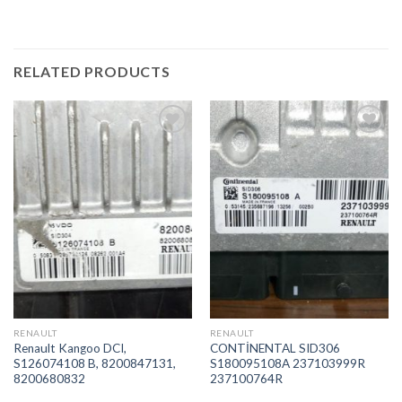
RELATED PRODUCTS
İstek
İstek
Listeme
Listeme
Ekle
Ekle
RENAULT
RENAULT
Renault Kangoo DCI,
CONTİNENTAL SID306
S126074108 B, 8200847131,
S180095108A 237103999R
8200680832
237100764R