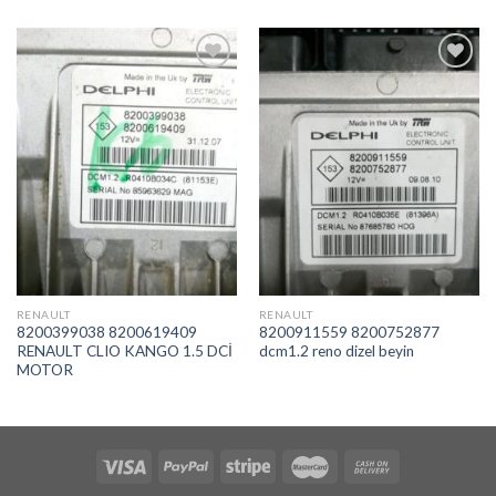
İstek
İstek
Listeme
Listeme
Ekle
Ekle
RENAULT
RENAULT
8200399038 8200619409
8200911559 8200752877
RENAULT CLIO KANGO 1.5 DCİ
dcm1.2 reno dizel beyin
MOTOR