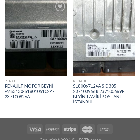
İstek
İstek
Listeme
Listeme
Ekle
Ekle
RENAULT
RENAULT
RENAULT MOTOR BEYNİ
S180067124A SID305
EMS3130-S180105102A-
237103956R 237100669R
237100826A
BEYİN TAMİRİ BOSTANI
İSTANBUL