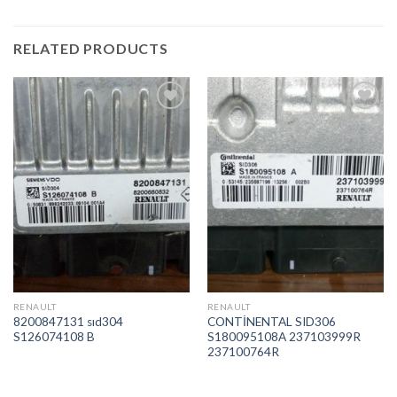
RELATED PRODUCTS
İstek
İstek
Listeme
Listeme
Ekle
Ekle
RENAULT
RENAULT
8200847131 sıd304
CONTİNENTAL SID306
S126074108 B
S180095108A 237103999R
237100764R