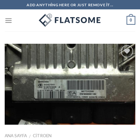
Skip
ADD ANYTHING HERE OR JUST REMOVE IT...
to
content
0
İstek
Listeme
Ekle
ANA SAYFA
CITROEN
/