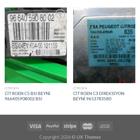
İstek
İstek
Listeme
Listeme
Ekle
Ekle
CITROEN
CITROEN
CİTROEN C5 BSI BEYNİ
CİTROEN C3 DİREKSİYON
966405908002 BSI
BEYNİ 9653783580
Copyright 2026 ©
UX Themes