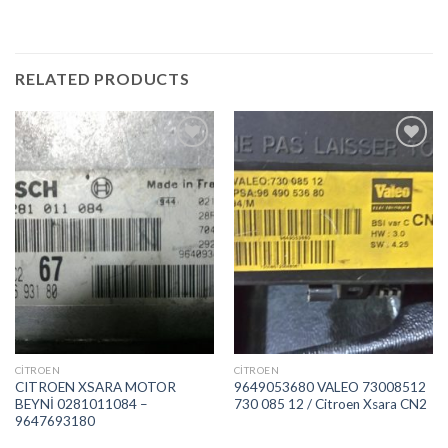
RELATED PRODUCTS
İstek
İstek
Listeme
Listeme
Ekle
Ekle
CITROEN
CITROEN
CITROEN XSARA MOTOR
9649053680 VALEO 73008512
BEYNİ 0281011084 –
730 085 12 / Citroen Xsara CN2
9647693180