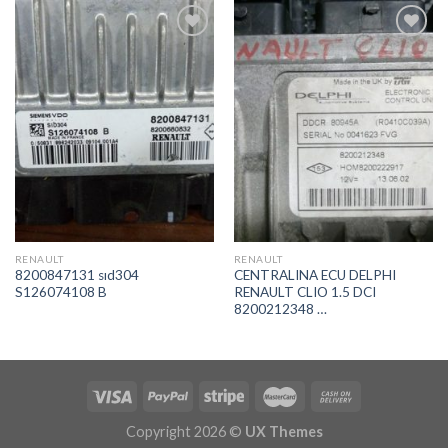
İstek
İstek
Listeme
Listeme
Ekle
Ekle
RENAULT
RENAULT
8200847131 sıd304
CENTRALINA ECU DELPHI
S126074108 B
RENAULT CLIO 1.5 DCI
8200212348 …
Copyright 2026 ©
UX Themes