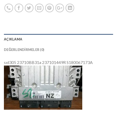
AÇIKLAMA
DEĞERLENDIRMELER (0)
sıd305 23710BB31a 237101449R S180067173A