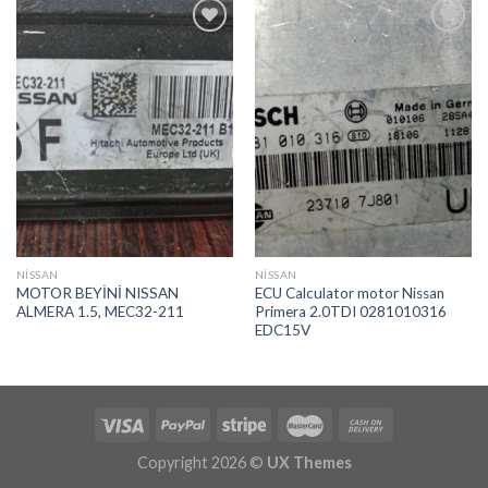
İstek
İstek
Listeme
Listeme
Ekle
Ekle
NİSSAN
NİSSAN
MOTOR BEYİNİ NISSAN
ECU Calculator motor Nissan
ALMERA 1.5, MEC32-211
Primera 2.0TDI 0281010316
EDC15V
Copyright 2026 ©
UX Themes