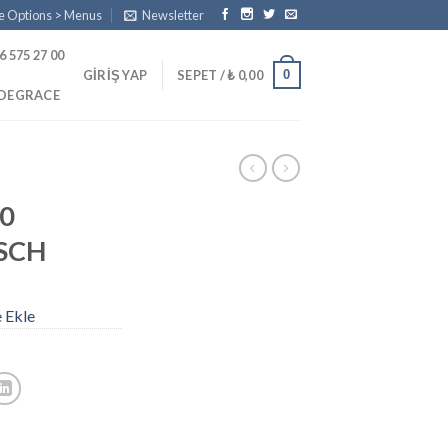
e Options > Menus
Newsletter
6 575 27 00
0
GIRIŞ YAP
SEPET /
₺
0,00
PDEGRACE
0
SCH
e Ekle