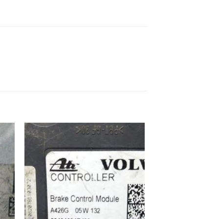
ek
İstek
eme
Listeme
e
Ekle