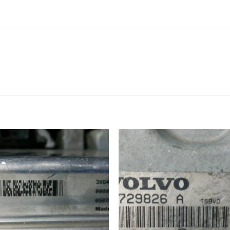
İstek
İst
Listeme
List
Ekle
Ekl