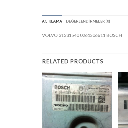
AÇIKLAMA
DEĞERLENDIRMELER (0)
VOLVO 31331540 0261S06611 BOSCH
RELATED PRODUCTS
İstek
Listeme
Ekle