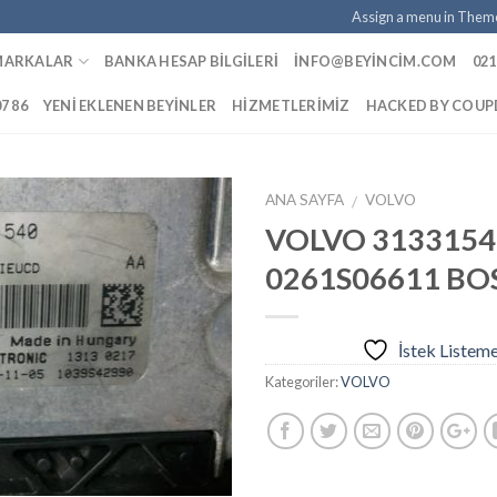
Assign a menu in Them
MARKALAR
BANKA HESAP BILGILERI
INFO@BEYINCIM.COM
021
07 86
YENI EKLENEN BEYINLER
HIZMETLERIMIZ
HACKED BY COU
ANA SAYFA
VOLVO
/
VOLVO 3133154
0261S06611 BO
İstek
Listeme
Ekle
İstek Listem
Kategoriler:
VOLVO