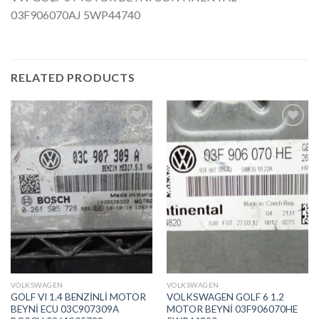
03F906070AJ 5WP44740
RELATED PRODUCTS
İstek
İstek
Listeme
Listeme
Ekle
Ekle
VOLKSWAGEN
VOLKSWAGEN
GOLF VI 1.4 BENZİNLİ MOTOR
VOLKSWAGEN GOLF 6 1.2
BEYNİ ECU 03C907309A
MOTOR BEYNİ 03F906070HE