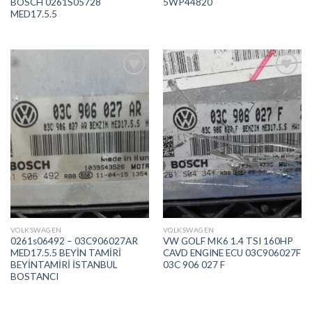
BOSCH 0261S05728
5WP44820
MED17.5.5
İstek
İstek
Listeme
Listeme
Ekle
Ekle
VOLKSWAGEN
VOLKSWAGEN
0261s06492 – 03C906027AR
VW GOLF MK6 1.4 TSI 160HP
MED17.5.5 BEYİN TAMİRİ
CAVD ENGINE ECU 03C906027F
BEYİNTAMİRİ İSTANBUL
03C 906 027 F
BOSTANCI