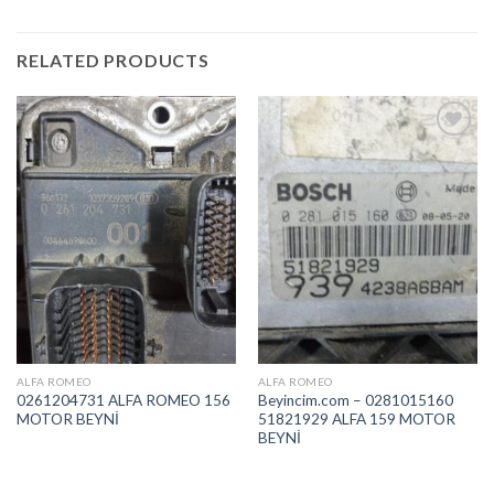
RELATED PRODUCTS
İstek
İstek
Listeme
Listeme
Ekle
Ekle
ALFA ROMEO
ALFA ROMEO
0261204731 ALFA ROMEO 156
Beyincim.com – 0281015160
MOTOR BEYNİ
51821929 ALFA 159 MOTOR
BEYNİ