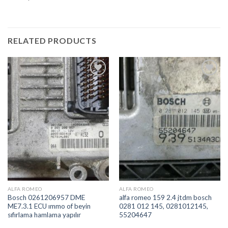
RELATED PRODUCTS
İstek
İstek
Listeme
Listeme
Ekle
Ekle
ALFA ROMEO
ALFA ROMEO
Bosch 0261206957 DME
alfa romeo 159 2.4 jtdm bosch
ME7.3.1 ECU ımmo of beyin
0281 012 145, 0281012145,
sıfırlama hamlama yapılır
55204647