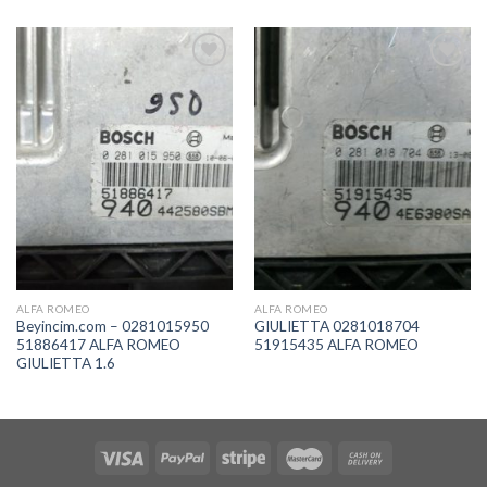
İstek
İstek
Listeme
Listeme
Ekle
Ekle
ALFA ROMEO
ALFA ROMEO
Beyincim.com – 0281015950
GIULIETTA 0281018704
51886417 ALFA ROMEO
51915435 ALFA ROMEO
GIULIETTA 1.6