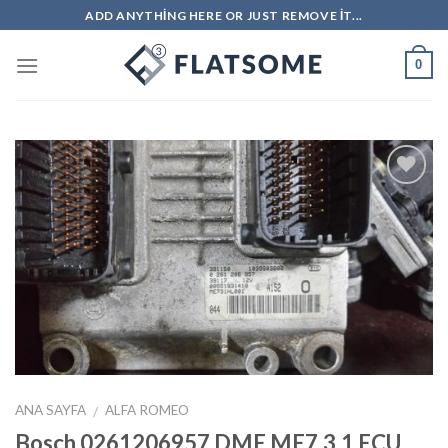
Skip
ADD ANYTHING HERE OR JUST REMOVE IT...
to
content
0
İstek
Listeme
Ekle
ANA SAYFA
ALFA ROMEO
/
Bosch 0261206957 DME ME7.3.1 ECU