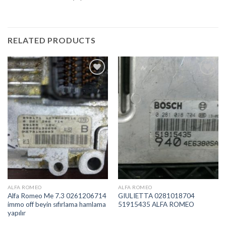
RELATED PRODUCTS
İstek
İstek
Listeme
Listeme
Ekle
Ekle
ALFA ROMEO
ALFA ROMEO
Alfa Romeo Me 7.3 0261206714
GIULIETTA 0281018704
immo off beyin sıfırlama hamlama
51915435 ALFA ROMEO
yapılır