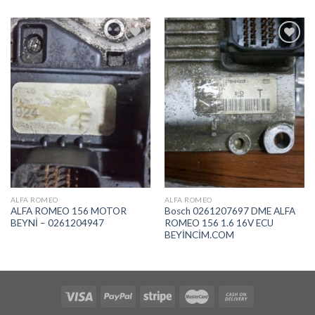
İstek
İstek
Listeme
Listeme
Ekle
Ekle
ALFA ROMEO
ALFA ROMEO
ALFA ROMEO 156 MOTOR
Bosch 0261207697 DME ALFA
BEYNİ – 0261204947
ROMEO 156 1.6 16V ECU
BEYİNCİM.COM