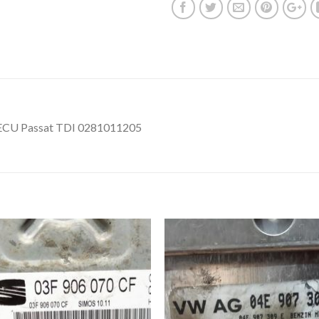
ECU Passat TDI 0281011205
İstek
İst
Listeme
List
Ekle
Ekl