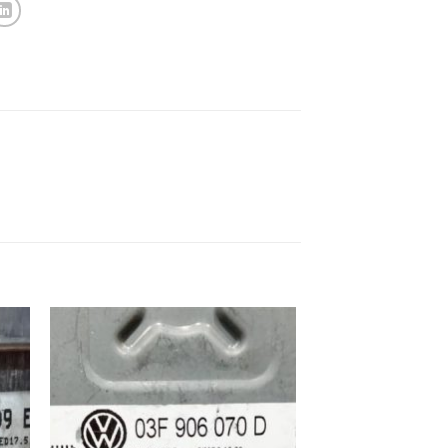
ek
İstek
eme
Listeme
e
Ekle