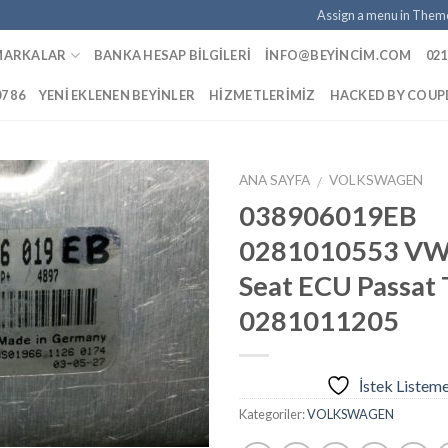
Assign a menu in Them
MARKALAR
BANKA HESAP BILGILERI
INFO@BEYINCIM.COM
021
07 86
YENI EKLENEN BEYINLER
HIZMETLERIMIZ
HACKED BY COU
ANA SAYFA
VOLKSWAGEN
/
038906019EB
0281010553 VW
İstek
Seat ECU Passat 
Listeme
Ekle
0281011205
İstek Listem
Kategoriler:
VOLKSWAGEN