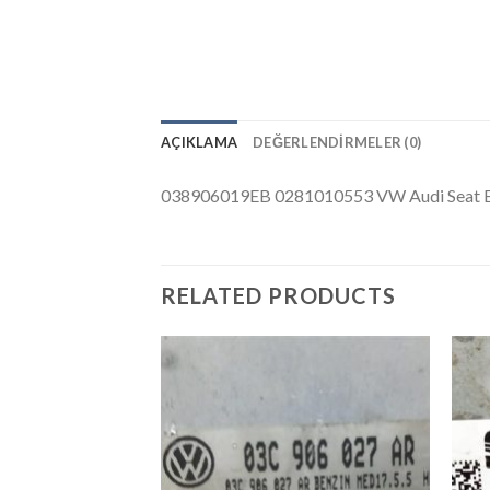
AÇIKLAMA
DEĞERLENDIRMELER (0)
038906019EB 0281010553 VW Audi Seat 
RELATED PRODUCTS
İstek
Listeme
Ekle