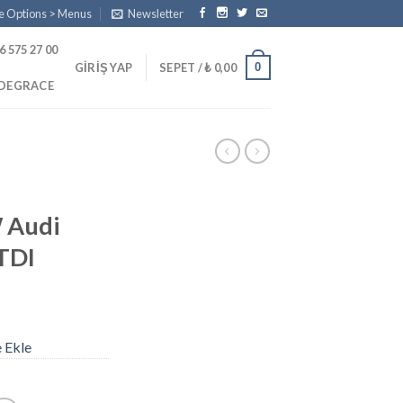
e Options > Menus
Newsletter
6 575 27 00
0
GIRIŞ YAP
SEPET /
₺
0,00
PDEGRACE
 Audi
TDI
e Ekle