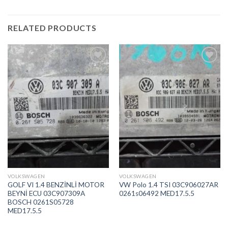
RELATED PRODUCTS
İstek
İstek
Listeme
Listeme
Ekle
Ekle
VOLKSWAGEN
VOLKSWAGEN
GOLF VI 1.4 BENZİNLİ MOTOR
VW Polo 1.4 TSI 03C906027AR
BEYNİ ECU 03C907309A
0261s06492 MED17.5.5
BOSCH 0261S05728
MED17.5.5