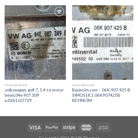
İstek
İstek
Listeme
Listeme
Ekle
Ekle
VOLKSWAGEN
VOLKSWAGEN
volkswagen, golf 7, 1.4 tsi motor
Beyincim.com – 06K 907 425 B
beyni,04e 907 309
SIMOS18.1 06K907425B
e,0261s07729
BEYİNCİM