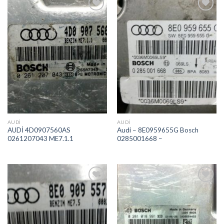
İstek
İstek
Listeme
Listeme
Ekle
Ekle
AUDI
AUDI
AUDİ 4D0907560AS
Audi – 8E0959655G Bosch
0261207043 ME7.1.1
0285001668 –
İstek
İstek
Listeme
Listeme
Ekle
Ekle