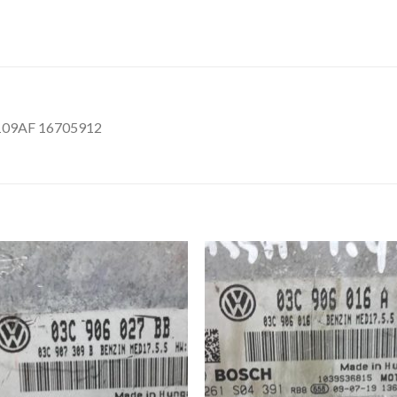
109AF 16705912
İstek
İst
Listeme
List
Ekle
Ekl