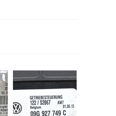
ek
İstek
eme
Listeme
e
Ekle