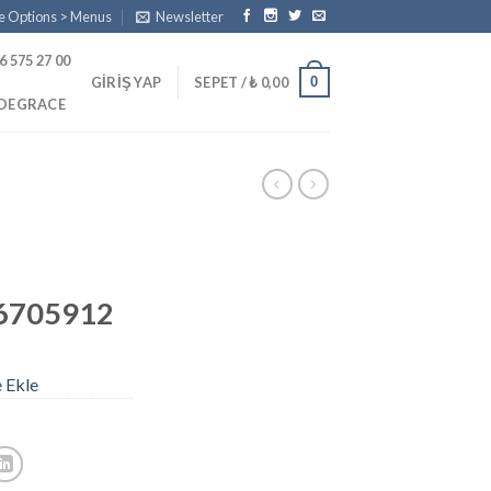
e Options > Menus
Newsletter
6 575 27 00
0
GIRIŞ YAP
SEPET /
₺
0,00
PDEGRACE
6705912
e Ekle