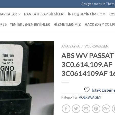
Assign a menu in Them
MARKALAR
BANKA HESAP BILGILERI
INFO@BEYINCIM.COM
021
07 86
YENI EKLENEN BEYINLER
HIZMETLERIMIZ
HACKED BY COU
ANA SAYFA
VOLKSWAGEN
/
ABS WV PASSAT
3C0.614.109.AF
İstek
3C0614109AF 1
Listeme
Ekle
İstek Listem
Kategoriler:
VOLKSWAGEN