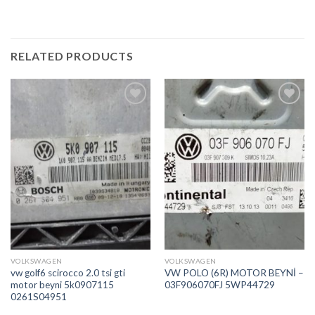
RELATED PRODUCTS
İstek
İstek
Listeme
Listeme
Ekle
Ekle
VOLKSWAGEN
VOLKSWAGEN
vw golf6 scirocco 2.0 tsi gti
VW POLO (6R) MOTOR BEYNİ –
motor beyni 5k0907115
03F906070FJ 5WP44729
0261S04951