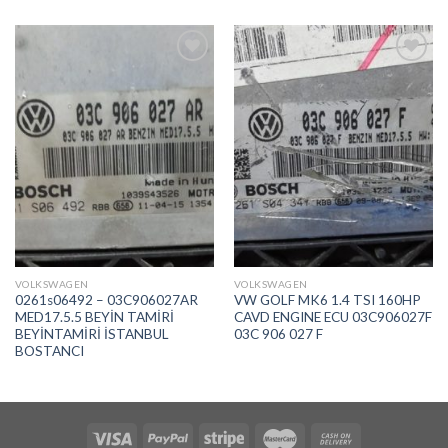
İstek
İstek
Listeme
Listeme
Ekle
Ekle
VOLKSWAGEN
VOLKSWAGEN
0261s06492 – 03C906027AR
VW GOLF MK6 1.4 TSI 160HP
MED17.5.5 BEYİN TAMİRİ
CAVD ENGINE ECU 03C906027F
BEYİNTAMİRİ İSTANBUL
03C 906 027 F
BOSTANCI