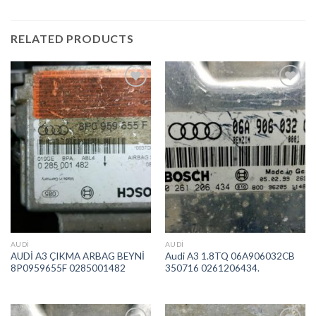
RELATED PRODUCTS
İstek
İstek
Listeme
Listeme
Ekle
Ekle
AUDI
AUDI
AUDİ A3 ÇIKMA ARBAG BEYNİ
Audi A3 1.8TQ 06A906032CB
8P0959655F 0285001482
350716 0261206434.