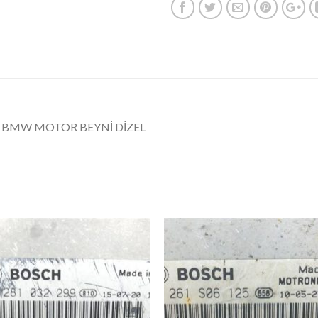
20 BMW MOTOR BEYNİ DİZEL
İstek
İst
Listeme
List
Ekle
Ekl