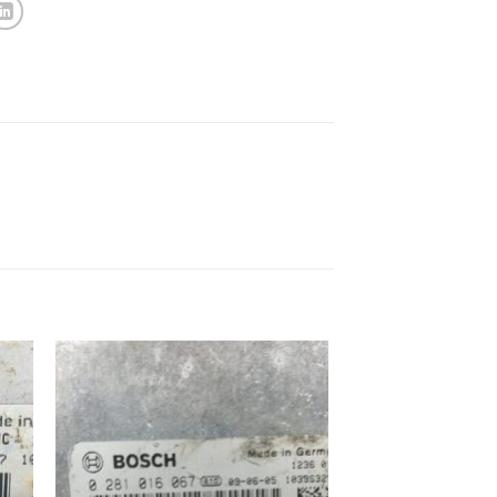
ek
İstek
eme
Listeme
e
Ekle