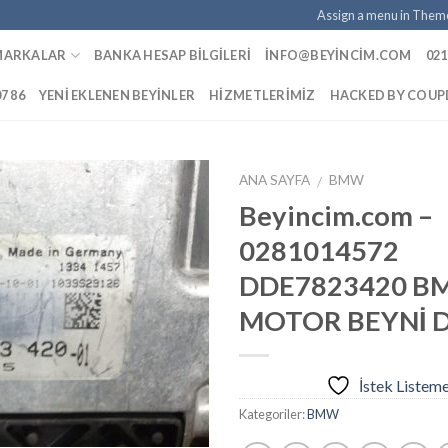
Assign a menu in Them
MARKALAR
BANKA HESAP BILGILERI
INFO@BEYINCIM.COM
021
07 86
YENI EKLENEN BEYINLER
HIZMETLERIMIZ
HACKED BY COU
ANA SAYFA
BMW
/
Beyincim.com –
0281014572
İstek
DDE7823420 
Listeme
Ekle
MOTOR BEYNİ D
İstek Listem
Kategoriler:
BMW