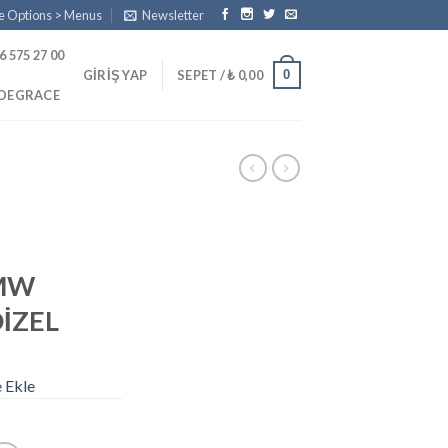
e Options > Menus
Newsletter
6 575 27 00
0
GIRIŞ YAP
SEPET /
₺
0,00
PDEGRACE
BMW
İZEL
e Ekle