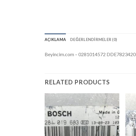
AÇIKLAMA
DEĞERLENDIRMELER (0)
Beyincim.com – 0281014572 DDE78234
RELATED PRODUCTS
İstek
Listeme
Ekle