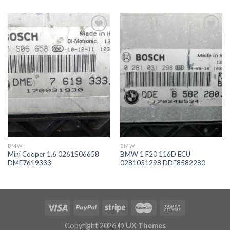
İstek
İstek
Listeme
Listeme
Ekle
Ekle
BMW
BMW
Mini Cooper 1.6 0261S06658
BMW 1 F20 116D ECU
DME7619333
0281031298 DDE8582280
Copyright 2026 ©
UX Themes