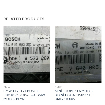
RELATED PRODUCTS
İstek
İstek
Listeme
Listeme
Ekle
Ekle
BMW
BMW
BMW 1 F20 F21 BOSCH
MİNİ COOPER 1.6 MOTOR
0281019683 8573260 BMW
BEYNİ-ECU 0261S04161 –
MOTOR BEYNİ
DME7640005