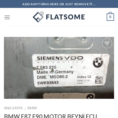
Skip
ADD ANYTHING HERE OR JUST REMOVE IT...
to
content
0
İstek
Listeme
Ekle
ANA SAYFA
BMW
/
BMW E87 E90 MOTOR BEYNİ ECU