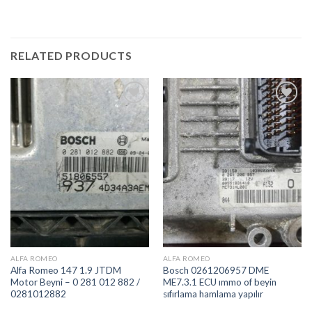
RELATED PRODUCTS
İstek
İstek
Listeme
Listeme
Ekle
Ekle
ALFA ROMEO
ALFA ROMEO
Alfa Romeo 147 1.9 JTDM
Bosch 0261206957 DME
Motor Beyni – 0 281 012 882 /
ME7.3.1 ECU ımmo of beyin
0281012882
sıfırlama hamlama yapılır