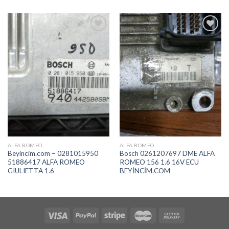
İstek
İstek
Listeme
Listeme
Ekle
Ekle
ALFA ROMEO
ALFA ROMEO
Beyincim.com – 0281015950
Bosch 0261207697 DME ALFA
51886417 ALFA ROMEO
ROMEO 156 1.6 16V ECU
GIULIETTA 1.6
BEYİNCİM.COM