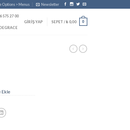
e Options > Menus
Newsletter
6 575 27 00
0
GIRIŞ YAP
SEPET /
₺
0,00
PDEGRACE
e Ekle