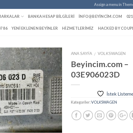
Assign a menu in Them
MARKALAR
BANKA HESAP BILGILERI
INFO@BEYINCIM.COM
021
07 86
YENI EKLENEN BEYINLER
HIZMETLERIMIZ
HACKED BY COU
ANA SAYFA
VOLKSWAGEN
/
Beyincim.com –
03E906023D
İstek
Listeme
Ekle
İstek Listem
Kategoriler:
VOLKSWAGEN