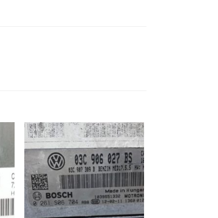
ek
İstek
eme
Listeme
e
Ekle