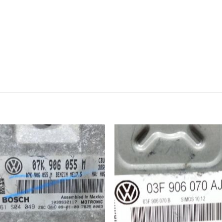
İstek
İst
Listeme
List
Ekle
Ekl