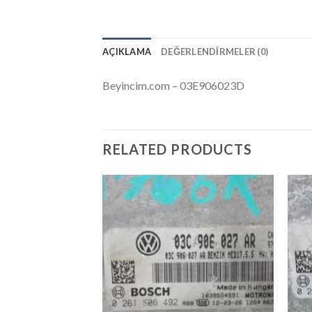
AÇIKLAMA
DEĞERLENDIRMELER (0)
Beyincim.com – 03E906023D
RELATED PRODUCTS
İstek
Listeme
Ekle