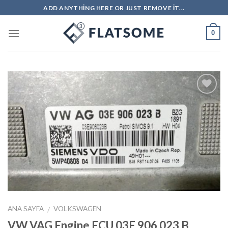
Skip
ADD ANYTHING HERE OR JUST REMOVE IT...
to
content
0
İstek
Listeme
Ekle
ANA SAYFA
VOLKSWAGEN
/
VW VAG Engine ECU 03E 906 023 B