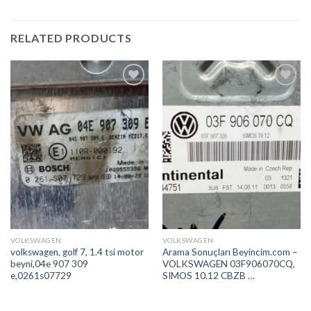
RELATED PRODUCTS
İstek
İstek
Listeme
Listeme
Ekle
Ekle
VOLKSWAGEN
VOLKSWAGEN
volkswagen, golf 7, 1.4 tsi motor
Arama Sonuçları Beyincim.com –
beyni,04e 907 309
VOLKSWAGEN 03F906070CQ,
e,0261s07729
SIMOS 10.12 CBZB …