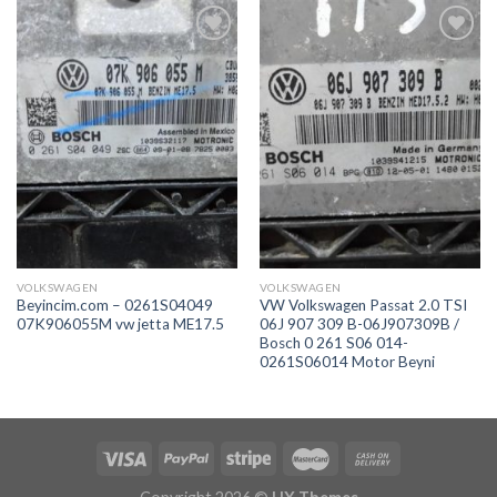
İstek
İstek
Listeme
Listeme
Ekle
Ekle
VOLKSWAGEN
VOLKSWAGEN
Beyincim.com – 0261S04049
VW Volkswagen Passat 2.0 TSI
07K906055M vw jetta ME17.5
06J 907 309 B-06J907309B /
Bosch 0 261 S06 014-
0261S06014 Motor Beyni