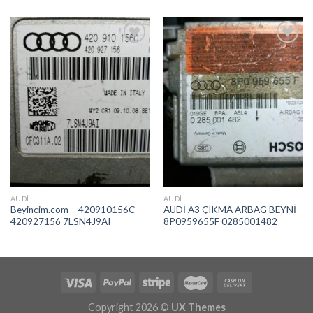
İstek
İstek
Listeme
Listeme
Ekle
Ekle
AUDI
AUDI
Beyincim.com – 420910156C
AUDİ A3 ÇIKMA ARBAG BEYNİ
420927156 7LSN4J9AI
8P0959655F 0285001482
Copyright 2026 ©
UX Themes