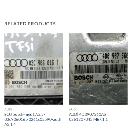
RELATED PRODUCTS
İstek
İstek
Listeme
Listeme
Ekle
Ekle
AUDI
AUDI
ECU bosch-med17.5.5-
AUDİ 4D0907560AS
03c906016t-0261s05590-audi
0261207043 ME7.1.1
A3 1.4