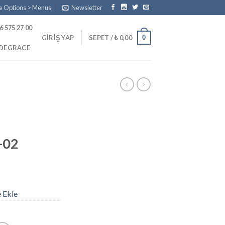
e Options > Menus
Newsletter
6 575 27 00
0
GIRIŞ YAP
SEPET /
₺
0,00
PDEGRACE
-02
e Ekle