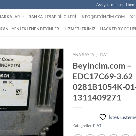
Assign a menu in Them
MARKALAR
BANKA HESAP BILGILERI
INFO@BEYINCIM.COM
021
07 86
YENI EKLENEN BEYINLER
HIZMETLERIMIZ
HACKED BY COU
ANA SAYFA
FIAT
/
Beyincim.com –
EDC17C69-3.62
İstek
0281B1054K-01
Listeme
Ekle
1311409271
İstek Listem
Kategoriler:
FIAT