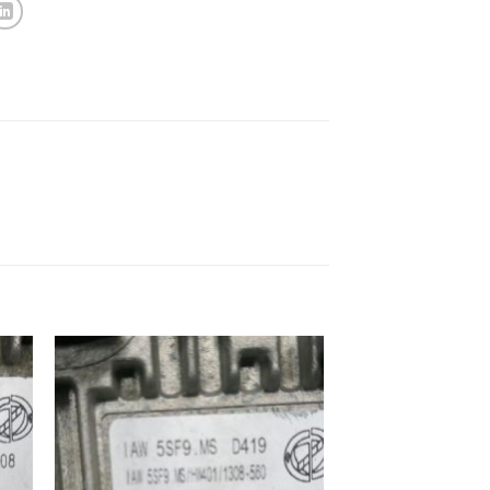
ek
İstek
eme
Listeme
e
Ekle