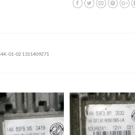
54K-01-02 1311409271
İstek
İst
Listeme
List
Ekle
Ekl