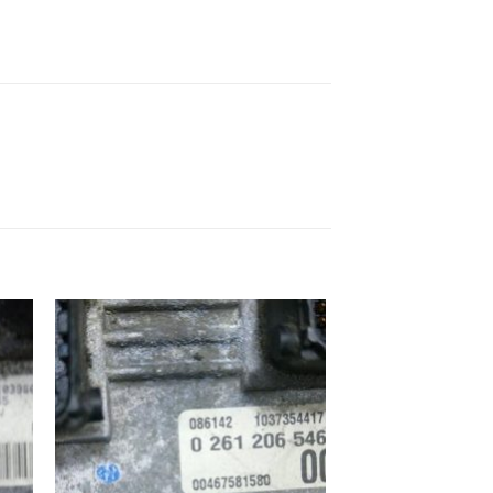
ek
İstek
eme
Listeme
e
Ekle