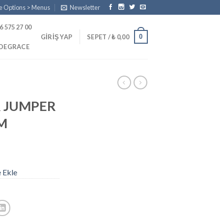
e Options > Menus
Newsletter
6 575 27 00
0
GIRIŞ YAP
SEPET /
₺
0,00
PDEGRACE
 JUMPER
KM
e Ekle