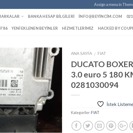
Assign a menu in Them
MARKALAR
BANKA HESAP BILGILERI
INFO@BEYINCIM.COM
021
07 86
YENI EKLENEN BEYINLER
HIZMETLERIMIZ
HACKED BY COU
ANA SAYFA
FIAT
/
DUCATO BOXER
3.0 euro 5 180 
İstek
0281030094
Listeme
Ekle
İstek Listem
Kategoriler:
FIAT