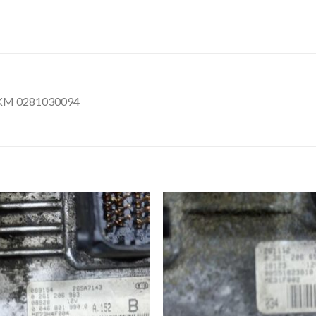
 KM 0281030094
İstek
İst
Listeme
List
Ekle
Ekl