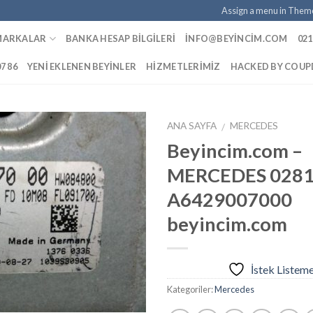
Assign a menu in Them
MARKALAR
BANKA HESAP BILGILERI
INFO@BEYINCIM.COM
021
07 86
YENI EKLENEN BEYINLER
HIZMETLERIMIZ
HACKED BY COU
ANA SAYFA
MERCEDES
/
Beyincim.com –
MERCEDES 028
İstek
A6429007000
Listeme
Ekle
beyincim.com
İstek Listem
Kategoriler:
Mercedes