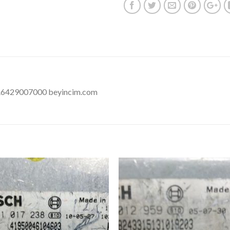
6429007000 beyincim.com
İstek
İst
Listeme
List
Ekle
Ekl