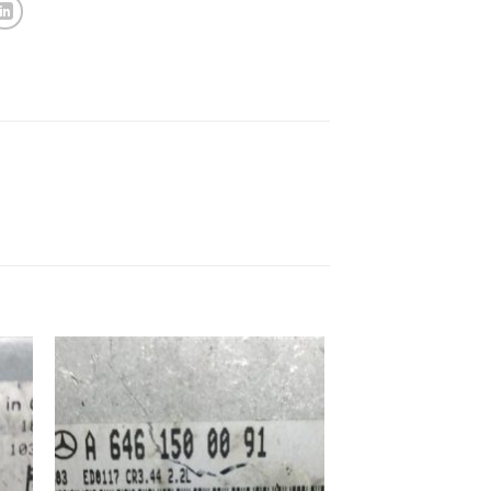
ek
İstek
eme
Listeme
e
Ekle