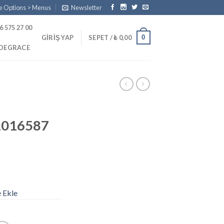
e Options > Menus
Newsletter
6 575 27 00
0
GIRIŞ YAP
SEPET /
₺
0,00
PDEGRACE
1016587
e Ekle