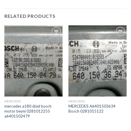
RELATED PRODUCTS
İstek
İstek
Listeme
Listeme
Ekle
Ekle
MERCEDES
MERCEDES
mercedes a180 dizel bosch
MERCEDES A6401503634
motor beyni 0281012255
Bosch 0281015122
a6401502479