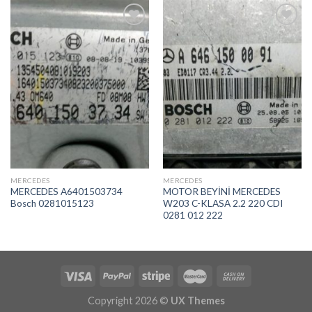
İstek
İstek
Listeme
Listeme
Ekle
Ekle
MERCEDES
MERCEDES
MERCEDES A6401503734
MOTOR BEYİNİ MERCEDES
Bosch 0281015123
W203 C-KLASA 2.2 220 CDI
0281 012 222
Copyright 2026 ©
UX Themes