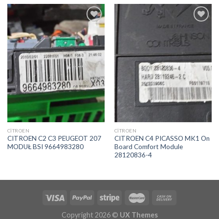
İstek
İstek
Listeme
Listeme
Ekle
Ekle
CITROEN
CITROEN
CITROEN C2 C3 PEUGEOT 207
CITROEN C4 PICASSO MK1 On
MODUŁ BSI 9664983280
Board Comfort Module
28120836-4
Copyright 2026 ©
UX Themes