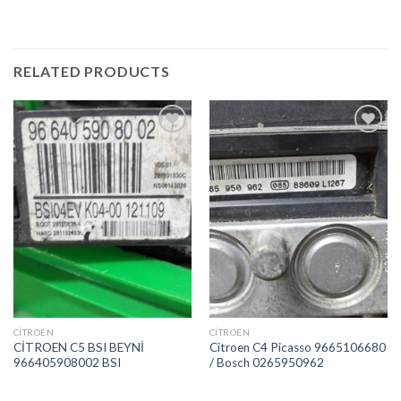
RELATED PRODUCTS
İstek
İstek
Listeme
Listeme
Ekle
Ekle
CITROEN
CITROEN
CİTROEN C5 BSI BEYNİ
Citroen C4 Picasso 9665106680
966405908002 BSI
/ Bosch 0265950962