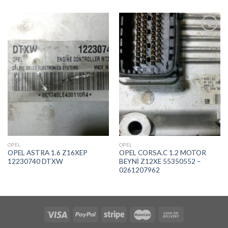
İstek
İstek
Listeme
Listeme
Ekle
Ekle
OPEL
OPEL
OPEL ASTRA 1.6 Z16XEP
OPEL CORSA.C 1.2 MOTOR
12230740 DTXW
BEYNİ Z12XE 55350552 –
0261207962