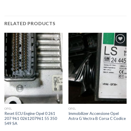
RELATED PRODUCTS
İstek
İstek
Listeme
Listeme
Ekle
Ekle
OPEL
OPEL
Reset ECU Engine Opel 0 261
Immobilizer Accensione Opel
207 961 0261207961 55 350
Astra G Vectra B Corsa C Codice
549 SA