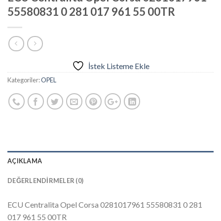
55580831 0 281 017 961 55 00TR
İstek Listeme Ekle
Kategoriler:
OPEL
AÇIKLAMA
DEĞERLENDIRMELER (0)
ECU Centralita Opel Corsa 0281017961 55580831 0 281
017 961 55 00TR