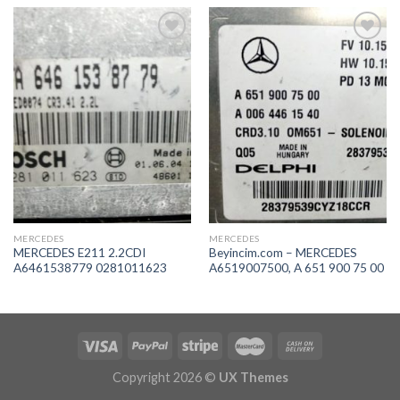
İstek
İstek
Listeme
Listeme
Ekle
Ekle
MERCEDES
MERCEDES
MERCEDES E211 2.2CDI
Beyincim.com – MERCEDES
A6461538779 0281011623
A6519007500, A 651 900 75 00
Copyright 2026 ©
UX Themes