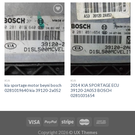
İstek
İstek
Listeme
Listeme
Ekle
Ekle
KIA
KIA
kia sportage motor beyni bosch
2014 KIA SPORTAGE ECU
0281019640 kia 39120-2a052
39120-2A053 BOSCH
0281031654
Copyright 2026 ©
UX Themes