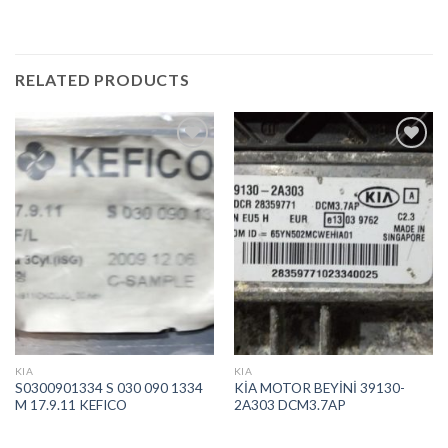
RELATED PRODUCTS
İstek
İstek
Listeme
Listeme
Ekle
Ekle
KIA
KIA
S0300901334 S 030 090 1334
KİA MOTOR BEYİNİ 39130-
M 17.9.11 KEFICO
2A303 DCM3.7AP