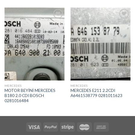
İstek
İstek
Listeme
Listeme
Ekle
Ekle
MERCEDES
MERCEDES
MOTOR BEYİNİ MERCEDES
MERCEDES E211 2.2CDI
B180 2.0 CDI BOSCH
A6461538779 0281011623
0281016484