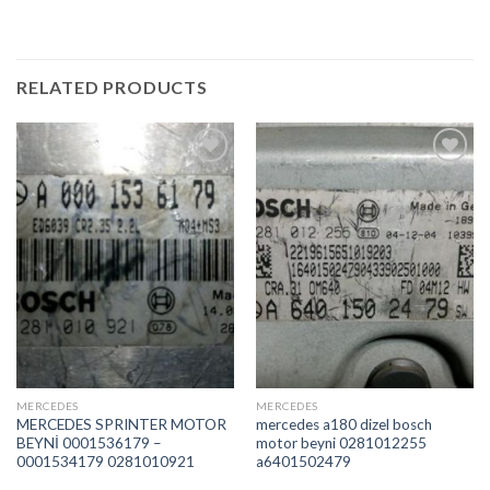
RELATED PRODUCTS
İstek
İstek
Listeme
Listeme
Ekle
Ekle
MERCEDES
MERCEDES
MERCEDES SPRINTER MOTOR
mercedes a180 dizel bosch
BEYNİ 0001536179 –
motor beyni 0281012255
0001534179 0281010921
a6401502479