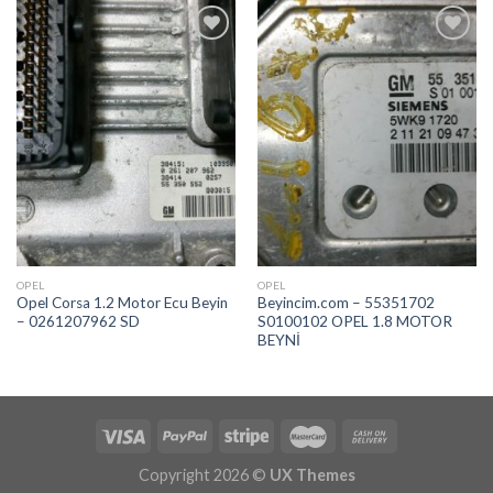
İstek
İstek
Listeme
Listeme
Ekle
Ekle
OPEL
OPEL
Opel Corsa 1.2 Motor Ecu Beyin
Beyincim.com – 55351702
– 0261207962 SD
S0100102 OPEL 1.8 MOTOR
BEYNİ
Copyright 2026 ©
UX Themes