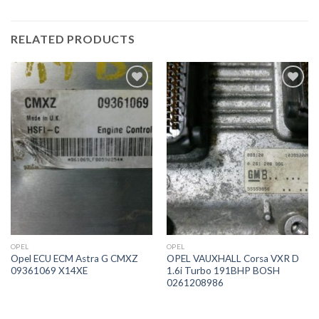
RELATED PRODUCTS
İstek
İstek
Listeme
Listeme
Ekle
Ekle
OPEL
OPEL
Opel ECU ECM Astra G CMXZ
OPEL VAUXHALL Corsa VXR D
09361069 X14XE
1.6i Turbo 191BHP BOSH
0261208986