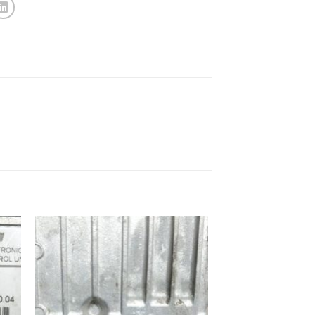
ek
İstek
eme
Listeme
e
Ekle