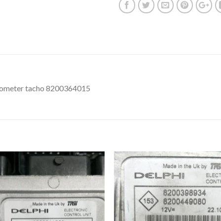
eedometer tacho 8200364015
İstek
İst
Listeme
List
Ekle
Ekl