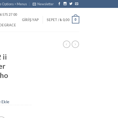
e Options > Menus
Newsletter
6 575 27 00
0
GIRIŞ YAP
SEPET /
₺
0,00
PDEGRACE
 ii
er
cho
e Ekle