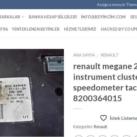
Assign a menu in Them
MARKALAR
BANKA HESAP BILGILERI
INFO@BEYINCIM.COM
021
07 86
YENI EKLENEN BEYINLER
HIZMETLERIMIZ
HACKED BY COU
ANA SAYFA
RENAULT
/
renault megane 2
instrument clust
İstek
speedometer ta
Listeme
Ekle
8200364015
İstek Listem
Kategoriler:
Renault