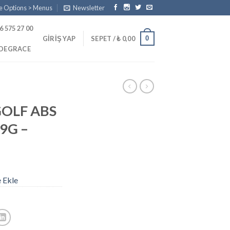
e Options > Menus
Newsletter
6 575 27 00
0
GIRIŞ YAP
SEPET /
₺
0,00
PDEGRACE
OLF ABS
9G –
e Ekle