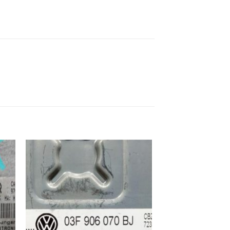
ek
İstek
eme
Listeme
e
Ekle