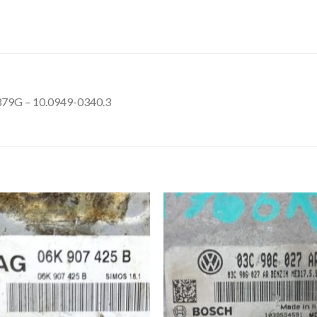
9G – 10.0949-0340.3
İstek
İst
Listeme
List
Ekle
Ekl