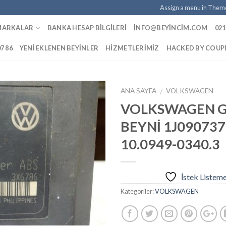
Assign a menu in Them
MARKALAR
BANKA HESAP BILGILERI
INFO@BEYINCIM.COM
021
07 86
YENI EKLENEN BEYINLER
HIZMETLERIMIZ
HACKED BY COU
ANA SAYFA
VOLKSWAGEN
/
VOLKSWAGEN G
BEYNİ 1J090737
İstek
10.0949-0340.3
Listeme
Ekle
İstek Listem
Kategoriler:
VOLKSWAGEN