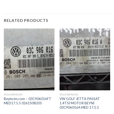
RELATED PRODUCTS
İstek
İstek
Listeme
Listeme
Ekle
Ekle
VOLKSWAGEN
VOLKSWAGEN
Beyincim.com – 03C906016FT
VW GOLF JETTA PASSAT
MED17.5.5 0261S08205
1.4TSİ MOTOR BEYNİ
03C906016A MED 17.5.5