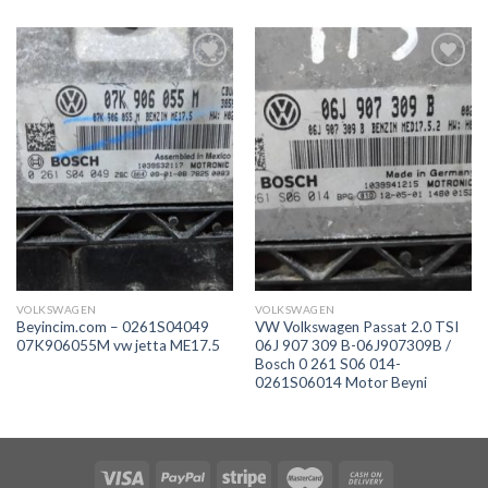
İstek
İstek
Listeme
Listeme
Ekle
Ekle
VOLKSWAGEN
VOLKSWAGEN
Beyincim.com – 0261S04049
VW Volkswagen Passat 2.0 TSI
07K906055M vw jetta ME17.5
06J 907 309 B-06J907309B /
Bosch 0 261 S06 014-
0261S06014 Motor Beyni