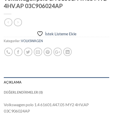
4HV.AP 03C906024AP
İstek Listeme Ekle
Kategoriler:
VOLKSWAGEN
AÇIKLAMA
DEĞERLENDIRMELER (0)
Volkswagen polo 1.4 61601.447.05 MY2 4HV.AP
03C906024AP